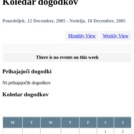
Koledar dogodkov
Ponedeljek. 12 December, 2005 - Nedelja. 18 December, 2005
Monthly View
Weekly View
WEEK 50
There is no events on this week
Prihajajoči dogodki
Ni prihajajočih dogodkov
Koledar dogodkov
Avgust
2026
M
T
W
T
F
S
S
1
2