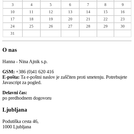
3
4
5
6
7
8
9
10
11
12
13
14
15
16
17
18
19
20
21
22
23
24
25
26
27
28
29
30
31
O nas
Hanna - Nina Ajnik s.p.
GSM:
+386 (0)41 620 416
E-pošta:
Ta e-poštni naslov je zaščiten proti smetenju. Potrebujete
Javascript za pogled.
Delavni čas:
po predhodnem dogovoru
Ljubljana
Podutiška cesta 46,
1000 Ljubljana