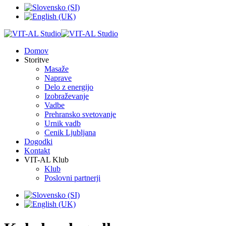
Domov
Storitve
Masaže
Naprave
Delo z energijo
Izobraževanje
Vadbe
Prehransko svetovanje
Urnik vadb
Cenik Ljubljana
Dogodki
Kontakt
VIT-AL Klub
Klub
Poslovni partnerji