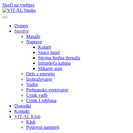
Skoči na vsebino
Domov
Storitve
Masaže
Naprave
Kolarij
Space tunel
Strojna limfna drenaža
Infrardeča kabina
Slikanje aure
Delo z energijo
Izobraževanje
Vadbe
Prehransko svetovanje
Urnik vadb
Cenik Ljubljana
Dogodki
Kontakt
VIT-AL Klub
Klub
Poslovni partnerji