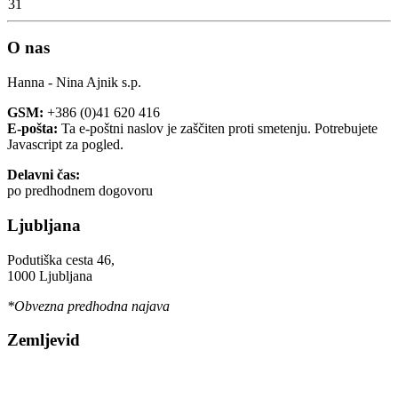
31
O nas
Hanna - Nina Ajnik s.p.
GSM:
+386 (0)41 620 416
E-pošta:
Ta e-poštni naslov je zaščiten proti smetenju. Potrebujete
Javascript za pogled.
Delavni čas:
po predhodnem dogovoru
Ljubljana
Podutiška cesta 46,
1000 Ljubljana
*Obvezna predhodna najava
Zemljevid