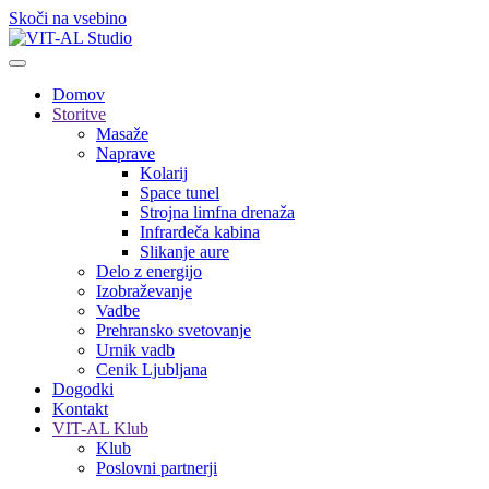
Skoči na vsebino
Domov
Storitve
Masaže
Naprave
Kolarij
Space tunel
Strojna limfna drenaža
Infrardeča kabina
Slikanje aure
Delo z energijo
Izobraževanje
Vadbe
Prehransko svetovanje
Urnik vadb
Cenik Ljubljana
Dogodki
Kontakt
VIT-AL Klub
Klub
Poslovni partnerji