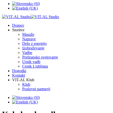
Domov
Storitve
Masaže
Naprave
Delo z energijo
Izobraževanje
Vadbe
Prehransko svetovanje
Urnik vadb
Cenik Ljubljana
Dogodki
Kontakt
VIT-AL Klub
Klub
Poslovni partnerji