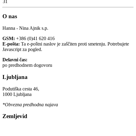
31
O nas
Hanna - Nina Ajnik s.p.
GSM:
+386 (0)41 620 416
E-pošta:
Ta e-poštni naslov je zaščiten proti smetenju. Potrebujete
Javascript za pogled.
Delavni čas:
po predhodnem dogovoru
Ljubljana
Podutiška cesta 46,
1000 Ljubljana
*Obvezna predhodna najava
Zemljevid