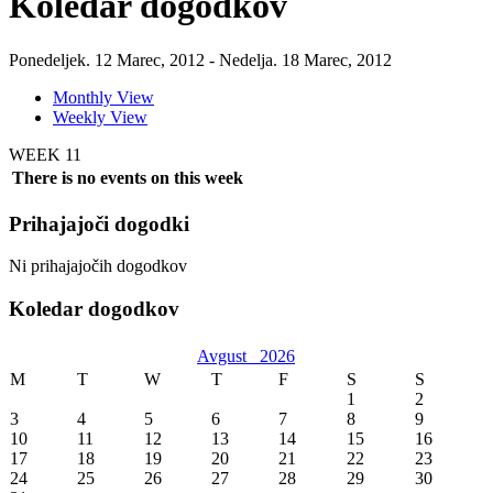
Koledar dogodkov
Ponedeljek. 12 Marec, 2012 - Nedelja. 18 Marec, 2012
Monthly View
Weekly View
WEEK 11
There is no events on this week
Prihajajoči dogodki
Ni prihajajočih dogodkov
Koledar dogodkov
Avgust
2026
M
T
W
T
F
S
S
1
2
3
4
5
6
7
8
9
10
11
12
13
14
15
16
17
18
19
20
21
22
23
24
25
26
27
28
29
30