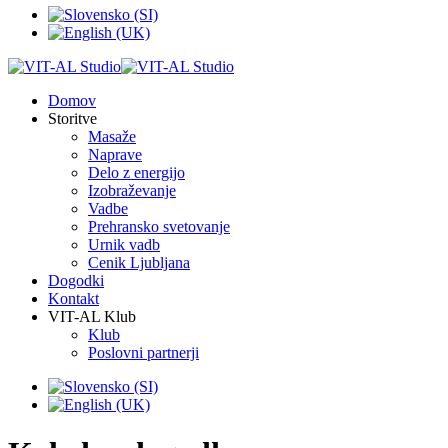
Domov
Storitve
Masaže
Naprave
Delo z energijo
Izobraževanje
Vadbe
Prehransko svetovanje
Urnik vadb
Cenik Ljubljana
Dogodki
Kontakt
VIT-AL Klub
Klub
Poslovni partnerji