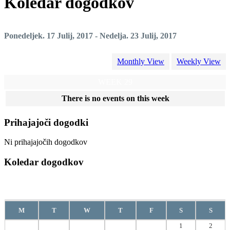
Koledar dogodkov
Ponedeljek. 17 Julij, 2017 - Nedelja. 23 Julij, 2017
Monthly View
Weekly View
WEEK 29
There is no events on this week
Prihajajoči dogodki
Ni prihajajočih dogodkov
Koledar dogodkov
Avgust
2026
M
T
W
T
F
S
S
1
2