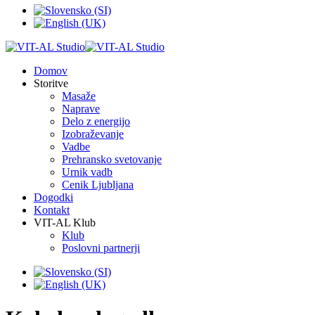
Domov
Storitve
Masaže
Naprave
Delo z energijo
Izobraževanje
Vadbe
Prehransko svetovanje
Urnik vadb
Cenik Ljubljana
Dogodki
Kontakt
VIT-AL Klub
Klub
Poslovni partnerji