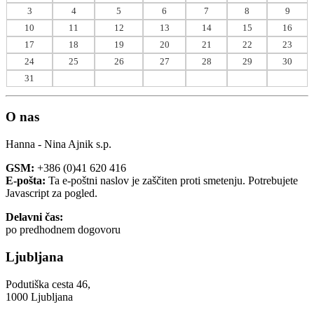
3
4
5
6
7
8
9
10
11
12
13
14
15
16
17
18
19
20
21
22
23
24
25
26
27
28
29
30
31
O nas
Hanna - Nina Ajnik s.p.
GSM:
+386 (0)41 620 416
E-pošta:
Ta e-poštni naslov je zaščiten proti smetenju. Potrebujete
Javascript za pogled.
Delavni čas:
po predhodnem dogovoru
Ljubljana
Podutiška cesta 46,
1000 Ljubljana