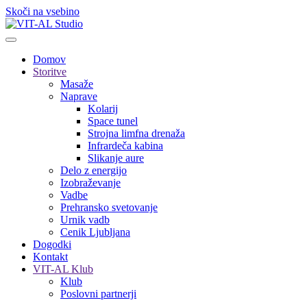
Skoči na vsebino
Domov
Storitve
Masaže
Naprave
Kolarij
Space tunel
Strojna limfna drenaža
Infrardeča kabina
Slikanje aure
Delo z energijo
Izobraževanje
Vadbe
Prehransko svetovanje
Urnik vadb
Cenik Ljubljana
Dogodki
Kontakt
VIT-AL Klub
Klub
Poslovni partnerji