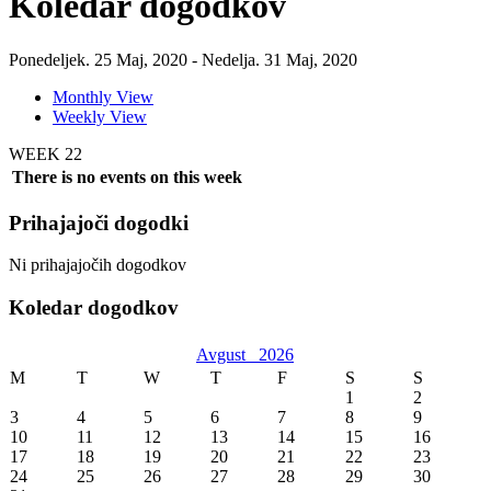
Koledar dogodkov
Ponedeljek. 25 Maj, 2020 - Nedelja. 31 Maj, 2020
Monthly View
Weekly View
WEEK 22
There is no events on this week
Prihajajoči dogodki
Ni prihajajočih dogodkov
Koledar dogodkov
Avgust
2026
M
T
W
T
F
S
S
1
2
3
4
5
6
7
8
9
10
11
12
13
14
15
16
17
18
19
20
21
22
23
24
25
26
27
28
29
30