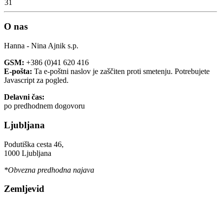
31
O nas
Hanna - Nina Ajnik s.p.
GSM:
+386 (0)41 620 416
E-pošta:
Ta e-poštni naslov je zaščiten proti smetenju. Potrebujete
Javascript za pogled.
Delavni čas:
po predhodnem dogovoru
Ljubljana
Podutiška cesta 46,
1000 Ljubljana
*Obvezna predhodna najava
Zemljevid