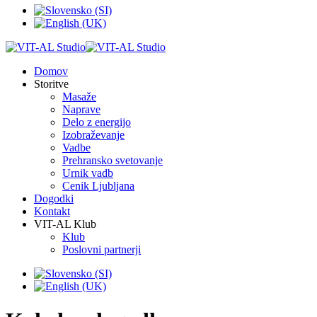
Domov
Storitve
Masaže
Naprave
Delo z energijo
Izobraževanje
Vadbe
Prehransko svetovanje
Urnik vadb
Cenik Ljubljana
Dogodki
Kontakt
VIT-AL Klub
Klub
Poslovni partnerji