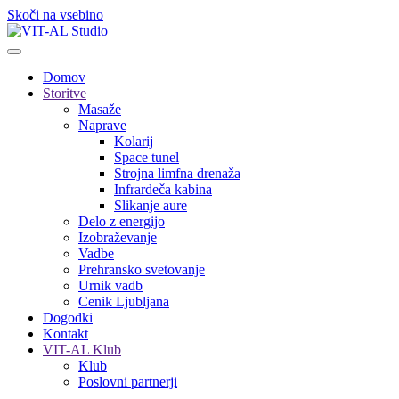
Skoči na vsebino
Domov
Storitve
Masaže
Naprave
Kolarij
Space tunel
Strojna limfna drenaža
Infrardeča kabina
Slikanje aure
Delo z energijo
Izobraževanje
Vadbe
Prehransko svetovanje
Urnik vadb
Cenik Ljubljana
Dogodki
Kontakt
VIT-AL Klub
Klub
Poslovni partnerji