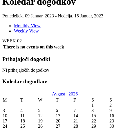
Koledar dogodkov
Ponedeljek. 09 Januar, 2023 - Nedelja. 15 Januar, 2023
Monthly View
Weekly View
WEEK 02
There is no events on this week
Prihajajoči dogodki
Ni prihajajočih dogodkov
Koledar dogodkov
Avgust
2026
M
T
W
T
F
S
S
1
2
3
4
5
6
7
8
9
10
11
12
13
14
15
16
17
18
19
20
21
22
23
24
25
26
27
28
29
30