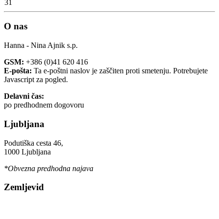
31
O nas
Hanna - Nina Ajnik s.p.
GSM:
+386 (0)41 620 416
E-pošta:
Ta e-poštni naslov je zaščiten proti smetenju. Potrebujete
Javascript za pogled.
Delavni čas:
po predhodnem dogovoru
Ljubljana
Podutiška cesta 46,
1000 Ljubljana
*Obvezna predhodna najava
Zemljevid