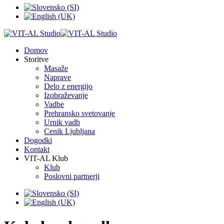
Domov
Storitve
Masaže
Naprave
Delo z energijo
Izobraževanje
Vadbe
Prehransko svetovanje
Urnik vadb
Cenik Ljubljana
Dogodki
Kontakt
VIT-AL Klub
Klub
Poslovni partnerji