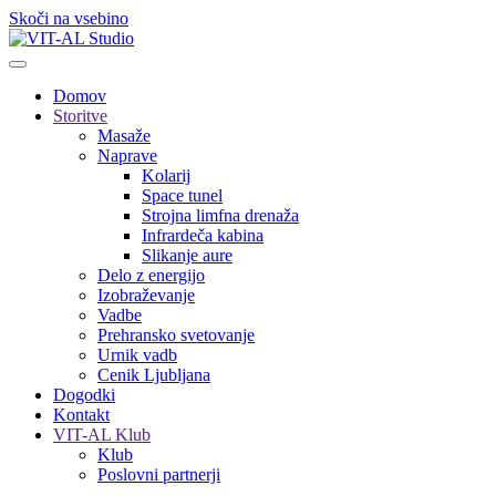
Skoči na vsebino
Domov
Storitve
Masaže
Naprave
Kolarij
Space tunel
Strojna limfna drenaža
Infrardeča kabina
Slikanje aure
Delo z energijo
Izobraževanje
Vadbe
Prehransko svetovanje
Urnik vadb
Cenik Ljubljana
Dogodki
Kontakt
VIT-AL Klub
Klub
Poslovni partnerji