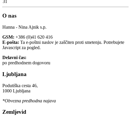
31
O nas
Hanna - Nina Ajnik s.p.
GSM:
+386 (0)41 620 416
E-pošta:
Ta e-poštni naslov je zaščiten proti smetenju. Potrebujete
Javascript za pogled.
Delavni čas:
po predhodnem dogovoru
Ljubljana
Podutiška cesta 46,
1000 Ljubljana
*Obvezna predhodna najava
Zemljevid