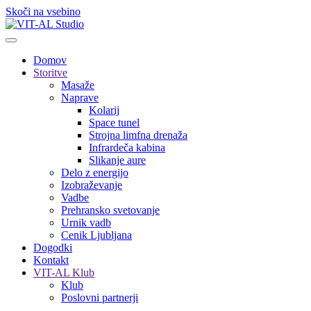
Skoči na vsebino
Domov
Storitve
Masaže
Naprave
Kolarij
Space tunel
Strojna limfna drenaža
Infrardeča kabina
Slikanje aure
Delo z energijo
Izobraževanje
Vadbe
Prehransko svetovanje
Urnik vadb
Cenik Ljubljana
Dogodki
Kontakt
VIT-AL Klub
Klub
Poslovni partnerji