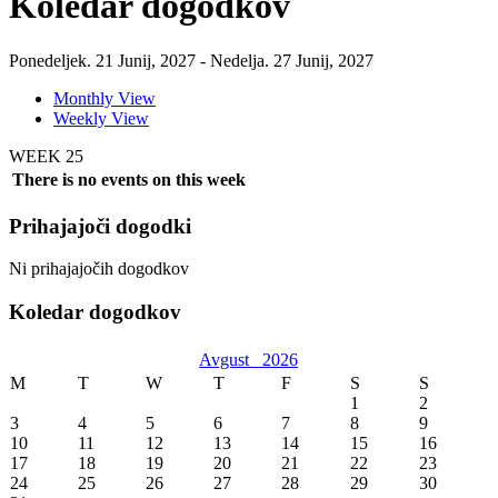
Koledar dogodkov
Ponedeljek. 21 Junij, 2027 - Nedelja. 27 Junij, 2027
Monthly View
Weekly View
WEEK 25
There is no events on this week
Prihajajoči dogodki
Ni prihajajočih dogodkov
Koledar dogodkov
Avgust
2026
M
T
W
T
F
S
S
1
2
3
4
5
6
7
8
9
10
11
12
13
14
15
16
17
18
19
20
21
22
23
24
25
26
27
28
29
30