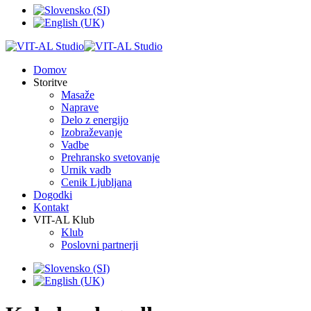
Domov
Storitve
Masaže
Naprave
Delo z energijo
Izobraževanje
Vadbe
Prehransko svetovanje
Urnik vadb
Cenik Ljubljana
Dogodki
Kontakt
VIT-AL Klub
Klub
Poslovni partnerji