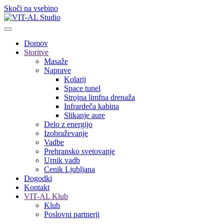
Skoči na vsebino
Domov
Storitve
Masaže
Naprave
Kolarij
Space tunel
Strojna limfna drenaža
Infrardeča kabina
Slikanje aure
Delo z energijo
Izobraževanje
Vadbe
Prehransko svetovanje
Urnik vadb
Cenik Ljubljana
Dogodki
Kontakt
VIT-AL Klub
Klub
Poslovni partnerji