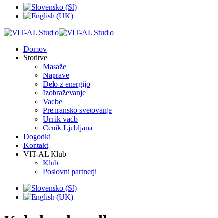
Domov
Storitve
Masaže
Naprave
Delo z energijo
Izobraževanje
Vadbe
Prehransko svetovanje
Urnik vadb
Cenik Ljubljana
Dogodki
Kontakt
VIT-AL Klub
Klub
Poslovni partnerji