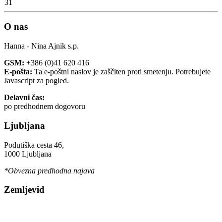
31
O nas
Hanna - Nina Ajnik s.p.
GSM:
+386 (0)41 620 416
E-pošta:
Ta e-poštni naslov je zaščiten proti smetenju. Potrebujete
Javascript za pogled.
Delavni čas:
po predhodnem dogovoru
Ljubljana
Podutiška cesta 46,
1000 Ljubljana
*Obvezna predhodna najava
Zemljevid