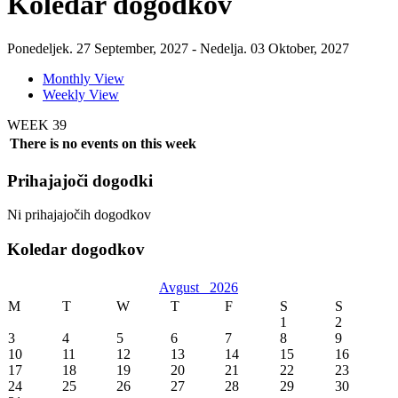
Koledar dogodkov
Ponedeljek. 27 September, 2027 - Nedelja. 03 Oktober, 2027
Monthly View
Weekly View
WEEK 39
There is no events on this week
Prihajajoči dogodki
Ni prihajajočih dogodkov
Koledar dogodkov
Avgust
2026
M
T
W
T
F
S
S
1
2
3
4
5
6
7
8
9
10
11
12
13
14
15
16
17
18
19
20
21
22
23
24
25
26
27
28
29
30