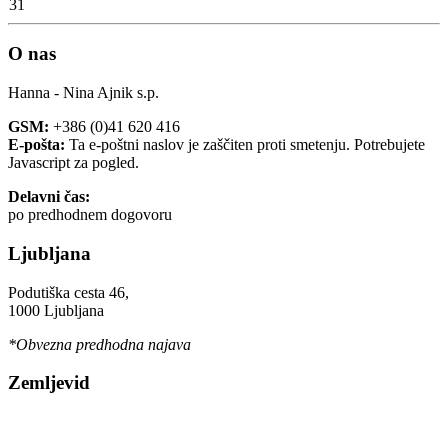
31
O nas
Hanna - Nina Ajnik s.p.
GSM:
+386 (0)41 620 416
E-pošta:
Ta e-poštni naslov je zaščiten proti smetenju. Potrebujete
Javascript za pogled.
Delavni čas:
po predhodnem dogovoru
Ljubljana
Podutiška cesta 46,
1000 Ljubljana
*Obvezna predhodna najava
Zemljevid