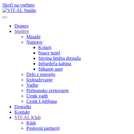
Skoči na vsebino
Domov
Storitve
Masaže
Naprave
Kolarij
Space tunel
Strojna limfna drenaža
Infrardeča kabina
Slikanje aure
Delo z energijo
Izobraževanje
Vadbe
Prehransko svetovanje
Urnik vadb
Cenik Ljubljana
Dogodki
Kontakt
VIT-AL Klub
Klub
Poslovni partnerji