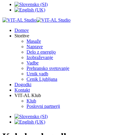
Domov
Storitve
Masaže
Naprave
Delo z energijo
Izobraževanje
Vadbe
Prehransko svetovanje
Urnik vadb
Cenik Ljubljana
Dogodki
Kontakt
VIT-AL Klub
Klub
Poslovni partnerji