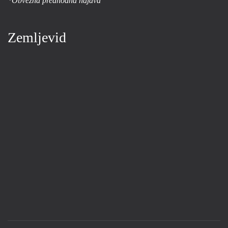
*Obvezna predhodna najava
Zemljevid