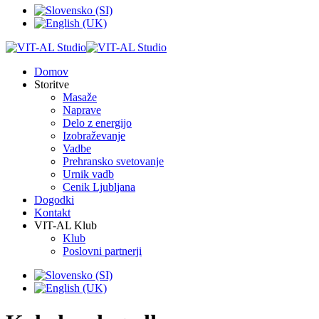
Domov
Storitve
Masaže
Naprave
Delo z energijo
Izobraževanje
Vadbe
Prehransko svetovanje
Urnik vadb
Cenik Ljubljana
Dogodki
Kontakt
VIT-AL Klub
Klub
Poslovni partnerji