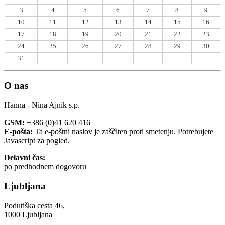
3
4
5
6
7
8
9
10
11
12
13
14
15
16
17
18
19
20
21
22
23
24
25
26
27
28
29
30
31
O nas
Hanna - Nina Ajnik s.p.
GSM:
+386 (0)41 620 416
E-pošta:
Ta e-poštni naslov je zaščiten proti smetenju. Potrebujete
Javascript za pogled.
Delavni čas:
po predhodnem dogovoru
Ljubljana
Podutiška cesta 46,
1000 Ljubljana