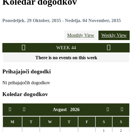
Koledar dogodkov
Ponedeljek. 29 Oktober, 2035 - Nedelja. 04 November, 2035
Monthly View
Weekly View
WEEK 44
There is no events on this week
Prihajajoči dogodki
Ni prihajajočih dogodkov
Koledar dogodkov
Avgust
2026
M
T
W
T
F
S
S
1
2