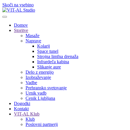
Skoči na vsebino
Domov
Storitve
Masaže
Naprave
Kolarij
Space tunel
Strojna limfna drenaža
Infrardeča kabina
Slikanje aure
Delo z energijo
Izobraževanje
Vadbe
Prehransko svetovanje
Urnik vadb
Cenik Ljubljana
Dogodki
Kontakt
VIT-AL Klub
Klub
Poslovni partnerji