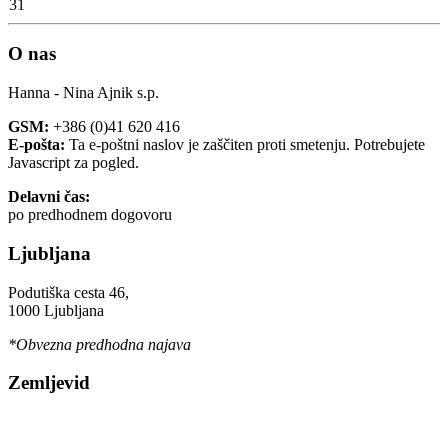
31
O nas
Hanna - Nina Ajnik s.p.
GSM:
+386 (0)41 620 416
E-pošta:
Ta e-poštni naslov je zaščiten proti smetenju. Potrebujete
Javascript za pogled.
Delavni čas:
po predhodnem dogovoru
Ljubljana
Podutiška cesta 46,
1000 Ljubljana
*Obvezna predhodna najava
Zemljevid