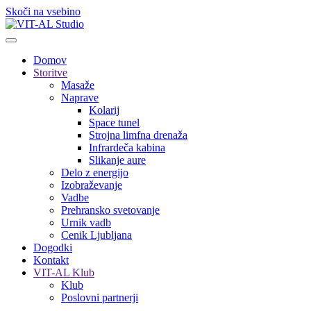
Skoči na vsebino
Domov
Storitve
Masaže
Naprave
Kolarij
Space tunel
Strojna limfna drenaža
Infrardeča kabina
Slikanje aure
Delo z energijo
Izobraževanje
Vadbe
Prehransko svetovanje
Urnik vadb
Cenik Ljubljana
Dogodki
Kontakt
VIT-AL Klub
Klub
Poslovni partnerji