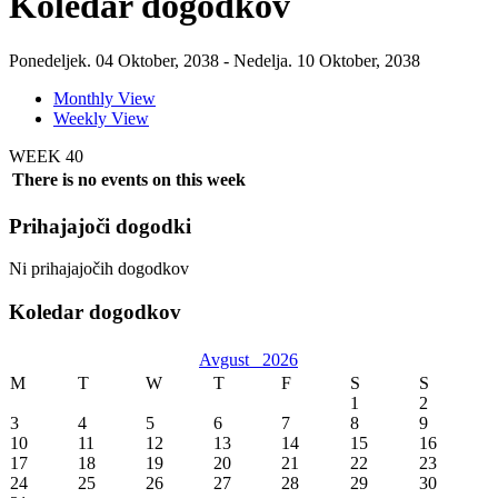
Koledar dogodkov
Ponedeljek. 04 Oktober, 2038 - Nedelja. 10 Oktober, 2038
Monthly View
Weekly View
WEEK 40
There is no events on this week
Prihajajoči dogodki
Ni prihajajočih dogodkov
Koledar dogodkov
Avgust
2026
M
T
W
T
F
S
S
1
2
3
4
5
6
7
8
9
10
11
12
13
14
15
16
17
18
19
20
21
22
23
24
25
26
27
28
29
30