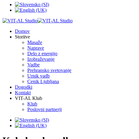
Domov
Storitve
Masaže
Naprave
Delo z energijo
Izobraževanje
Vadbe
Prehransko svetovanje
Urnik vadb
Cenik Ljubljana
Dogodki
Kontakt
VIT-AL Klub
Klub
Poslovni partnerji