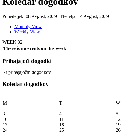
Koledar dogodkov
Ponedeljek. 08 Avgust, 2039 - Nedelja. 14 Avgust, 2039
Monthly View
Weekly View
WEEK 32
There is no events on this week
Prihajajoči dogodki
Ni prihajajočih dogodkov
Koledar dogodkov
M
T
W
3
4
5
10
11
12
17
18
19
24
25
26