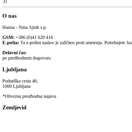
31
O nas
Hanna - Nina Ajnik s.p.
GSM:
+386 (0)41 620 416
E-pošta:
Ta e-poštni naslov je zaščiten proti smetenju. Potrebujete Ja
Delavni čas:
po predhodnem dogovoru
Ljubljana
Podutiška cesta 46,
1000 Ljubljana
*Obvezna predhodna najava
Zemljevid