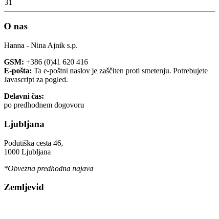
31
O nas
Hanna - Nina Ajnik s.p.
GSM:
+386 (0)41 620 416
E-pošta:
Ta e-poštni naslov je zaščiten proti smetenju. Potrebujete
Javascript za pogled.
Delavni čas:
po predhodnem dogovoru
Ljubljana
Podutiška cesta 46,
1000 Ljubljana
*Obvezna predhodna najava
Zemljevid