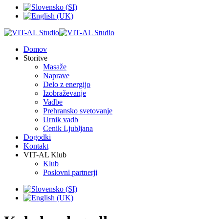
Domov
Storitve
Masaže
Naprave
Delo z energijo
Izobraževanje
Vadbe
Prehransko svetovanje
Urnik vadb
Cenik Ljubljana
Dogodki
Kontakt
VIT-AL Klub
Klub
Poslovni partnerji