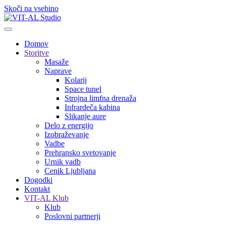
Skoči na vsebino
Domov
Storitve
Masaže
Naprave
Kolarij
Space tunel
Strojna limfna drenaža
Infrardeča kabina
Slikanje aure
Delo z energijo
Izobraževanje
Vadbe
Prehransko svetovanje
Urnik vadb
Cenik Ljubljana
Dogodki
Kontakt
VIT-AL Klub
Klub
Poslovni partnerji