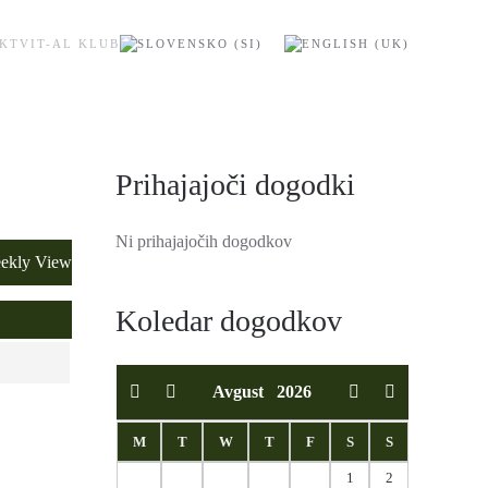
KT
VIT-AL KLUB
Prihajajoči dogodki
Ni prihajajočih dogodkov
ekly View
Koledar dogodkov
Avgust
2026
M
T
W
T
F
S
S
1
2