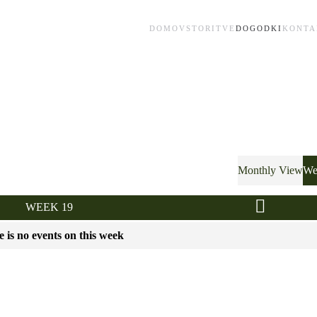
DOMOV
STORITVE
DOGODKI
KONTA
Monthly View
We
WEEK 19
 is no events on this week