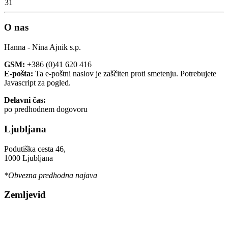
31
O nas
Hanna - Nina Ajnik s.p.
GSM:
+386 (0)41 620 416
E-pošta:
Ta e-poštni naslov je zaščiten proti smetenju. Potrebujete
Javascript za pogled.
Delavni čas:
po predhodnem dogovoru
Ljubljana
Podutiška cesta 46,
1000 Ljubljana
*Obvezna predhodna najava
Zemljevid