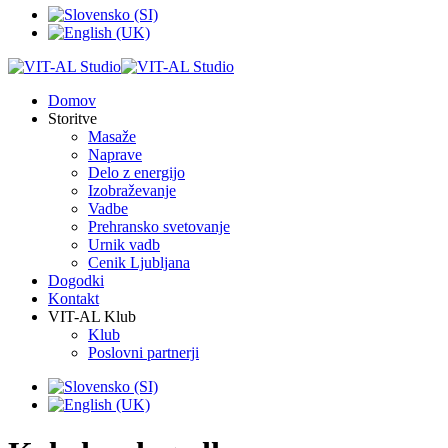
Domov
Storitve
Masaže
Naprave
Delo z energijo
Izobraževanje
Vadbe
Prehransko svetovanje
Urnik vadb
Cenik Ljubljana
Dogodki
Kontakt
VIT-AL Klub
Klub
Poslovni partnerji