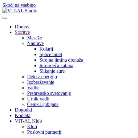
Skoči na vsebino
Domov
Storitve
Masaže
Naprave
Kolarij
Space tunel
Strojna limfna drenaža
Infrardeča kabina
Slikanje aure
Delo z energijo
Izobraževanje
Vadbe
Prehransko svetovanje
Urnik vadb
Cenik Ljubljana
Dogodki
Kontakt
VIT-AL Klub
Klub
Poslovni partnerji