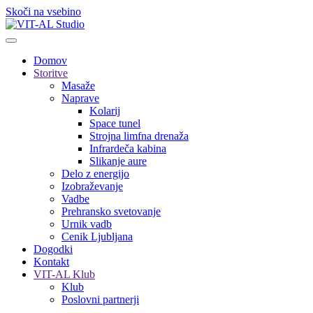
Skoči na vsebino
Domov
Storitve
Masaže
Naprave
Kolarij
Space tunel
Strojna limfna drenaža
Infrardeča kabina
Slikanje aure
Delo z energijo
Izobraževanje
Vadbe
Prehransko svetovanje
Urnik vadb
Cenik Ljubljana
Dogodki
Kontakt
VIT-AL Klub
Klub
Poslovni partnerji