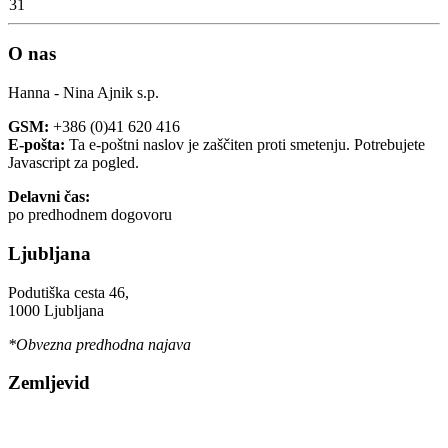
31
O nas
Hanna - Nina Ajnik s.p.
GSM:
+386 (0)41 620 416
E-pošta:
Ta e-poštni naslov je zaščiten proti smetenju. Potrebujete
Javascript za pogled.
Delavni čas:
po predhodnem dogovoru
Ljubljana
Podutiška cesta 46,
1000 Ljubljana
*Obvezna predhodna najava
Zemljevid