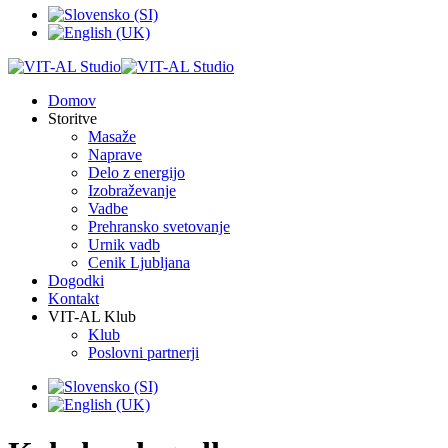
Domov
Storitve
Masaže
Naprave
Delo z energijo
Izobraževanje
Vadbe
Prehransko svetovanje
Urnik vadb
Cenik Ljubljana
Dogodki
Kontakt
VIT-AL Klub
Klub
Poslovni partnerji