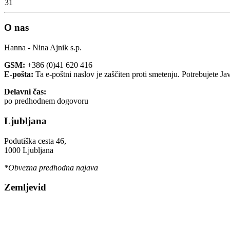
31
O nas
Hanna - Nina Ajnik s.p.
GSM:
+386 (0)41 620 416
E-pošta:
Ta e-poštni naslov je zaščiten proti smetenju. Potrebujete Ja
Delavni čas:
po predhodnem dogovoru
Ljubljana
Podutiška cesta 46,
1000 Ljubljana
*Obvezna predhodna najava
Zemljevid