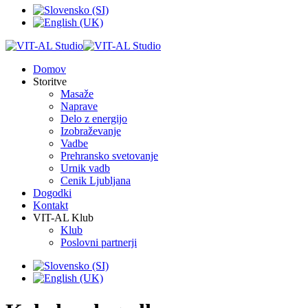
Domov
Storitve
Masaže
Naprave
Delo z energijo
Izobraževanje
Vadbe
Prehransko svetovanje
Urnik vadb
Cenik Ljubljana
Dogodki
Kontakt
VIT-AL Klub
Klub
Poslovni partnerji