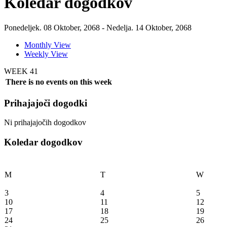
Koledar dogodkov
Ponedeljek. 08 Oktober, 2068 - Nedelja. 14 Oktober, 2068
Monthly View
Weekly View
WEEK 41
There is no events on this week
Prihajajoči dogodki
Ni prihajajočih dogodkov
Koledar dogodkov
M
T
W
3
4
5
10
11
12
17
18
19
24
25
26