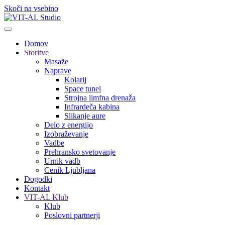
Skoči na vsebino
Domov
Storitve
Masaže
Naprave
Kolarij
Space tunel
Strojna limfna drenaža
Infrardeča kabina
Slikanje aure
Delo z energijo
Izobraževanje
Vadbe
Prehransko svetovanje
Urnik vadb
Cenik Ljubljana
Dogodki
Kontakt
VIT-AL Klub
Klub
Poslovni partnerji