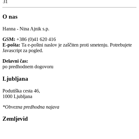
31
O nas
Hanna - Nina Ajnik s.p.
GSM:
+386 (0)41 620 416
E-pošta:
Ta e-poštni naslov je zaščiten proti smetenju. Potrebujete
Javascript za pogled.
Delavni čas:
po predhodnem dogovoru
Ljubljana
Podutiška cesta 46,
1000 Ljubljana
*Obvezna predhodna najava
Zemljevid