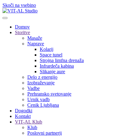
Skoči na vsebino
Domov
Storitve
Masaže
Naprave
Kolarij
Space tunel
Strojna limfna drenaža
Infrardeča kabina
Slikanje aure
Delo z energijo
Izobraževanje
Vadbe
Prehransko svetovanje
Urnik vadb
Cenik Ljubljana
Dogodki
Kontakt
VIT-AL Klub
Klub
Poslovni partnerji