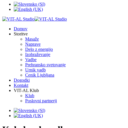
Domov
Storitve
Masaže
Naprave
Delo z energijo
Izobraževanje
Vadbe
Prehransko svetovanje
Urnik vadb
Cenik Ljubljana
Dogodki
Kontakt
VIT-AL Klub
Klub
Poslovni partnerji