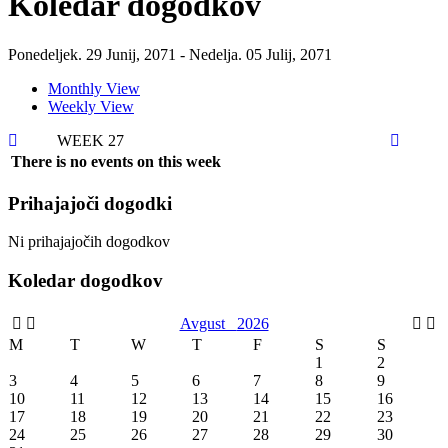
Koledar dogodkov
Ponedeljek. 29 Junij, 2071 - Nedelja. 05 Julij, 2071
Monthly View
Weekly View
WEEK 27
There is no events on this week
Prihajajoči dogodki
Ni prihajajočih dogodkov
Koledar dogodkov
Avgust
2026
M
T
W
T
F
S
S
1
2
3
4
5
6
7
8
9
10
11
12
13
14
15
16
17
18
19
20
21
22
23
24
25
26
27
28
29
30