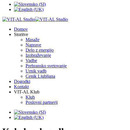
Domov
Storitve
Masaže
Naprave
Delo z energijo
Izobraževanje
Vadbe
Prehransko svetovanje
Urnik vadb
Cenik Ljubljana
Dogodki
Kontakt
VIT-AL Klub
Klub
Poslovni partnerji