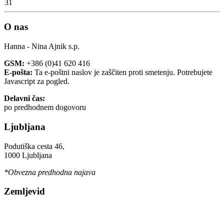
31
O nas
Hanna - Nina Ajnik s.p.
GSM:
+386 (0)41 620 416
E-pošta:
Ta e-poštni naslov je zaščiten proti smetenju. Potrebujete
Javascript za pogled.
Delavni čas:
po predhodnem dogovoru
Ljubljana
Podutiška cesta 46,
1000 Ljubljana
*Obvezna predhodna najava
Zemljevid