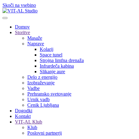
Skoči na vsebino
Domov
Storitve
Masaže
Naprave
Kolarij
Space tunel
Strojna limfna drenaža
Infrardeča kabina
Slikanje aure
Delo z energijo
Izobraževanje
Vadbe
Prehransko svetovanje
Urnik vadb
Cenik Ljubljana
Dogodki
Kontakt
VIT-AL Klub
Klub
Poslovni partnerji