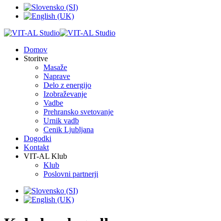
Domov
Storitve
Masaže
Naprave
Delo z energijo
Izobraževanje
Vadbe
Prehransko svetovanje
Urnik vadb
Cenik Ljubljana
Dogodki
Kontakt
VIT-AL Klub
Klub
Poslovni partnerji