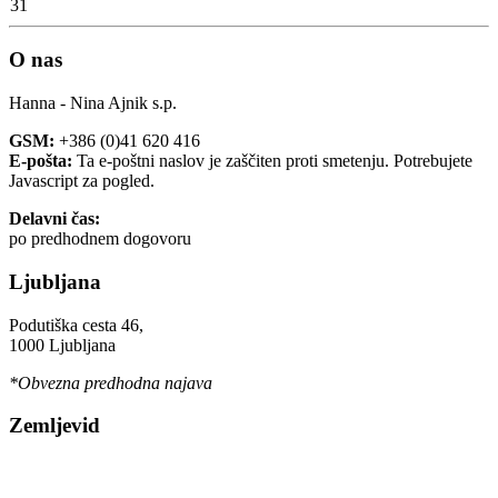
31
O nas
Hanna - Nina Ajnik s.p.
GSM:
+386 (0)41 620 416
E-pošta:
Ta e-poštni naslov je zaščiten proti smetenju. Potrebujete
Javascript za pogled.
Delavni čas:
po predhodnem dogovoru
Ljubljana
Podutiška cesta 46,
1000 Ljubljana
*Obvezna predhodna najava
Zemljevid