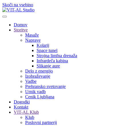
Skoči na vsebino
Domov
Storitve
Masaže
Naprave
Kolarij
Space tunel
Strojna limfna drenaža
Infrardeča kabina
Slikanje aure
Delo z energijo
Izobraževanje
Vadbe
Prehransko svetovanje
Urnik vadb
Cenik Ljubljana
Dogodki
Kontakt
VIT-AL Klub
Klub
Poslovni partnerji