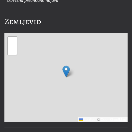
*Obvezna predhodna najava
Zemljevid
+
−
Leaflet
|
©
OpenStreetMap