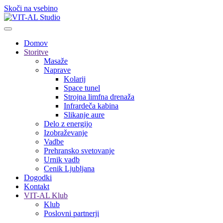
Skoči na vsebino
Domov
Storitve
Masaže
Naprave
Kolarij
Space tunel
Strojna limfna drenaža
Infrardeča kabina
Slikanje aure
Delo z energijo
Izobraževanje
Vadbe
Prehransko svetovanje
Urnik vadb
Cenik Ljubljana
Dogodki
Kontakt
VIT-AL Klub
Klub
Poslovni partnerji