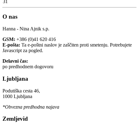
31
O nas
Hanna - Nina Ajnik s.p.
GSM:
+386 (0)41 620 416
E-pošta:
Ta e-poštni naslov je zaščiten proti smetenju. Potrebujete
Javascript za pogled.
Delavni čas:
po predhodnem dogovoru
Ljubljana
Podutiška cesta 46,
1000 Ljubljana
*Obvezna predhodna najava
Zemljevid