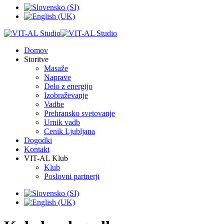
Domov
Storitve
Masaže
Naprave
Delo z energijo
Izobraževanje
Vadbe
Prehransko svetovanje
Urnik vadb
Cenik Ljubljana
Dogodki
Kontakt
VIT-AL Klub
Klub
Poslovni partnerji