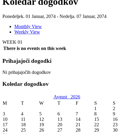
Koledar dogodkov
Ponedeljek. 01 Januar, 2074 - Nedelja. 07 Januar, 2074
Monthly View
Weekly View
WEEK 01
There is no events on this week
Prihajajoči dogodki
Ni prihajajočih dogodkov
Koledar dogodkov
Avgust
2026
M
T
W
T
F
S
S
1
2
3
4
5
6
7
8
9
10
11
12
13
14
15
16
17
18
19
20
21
22
23
24
25
26
27
28
29
30