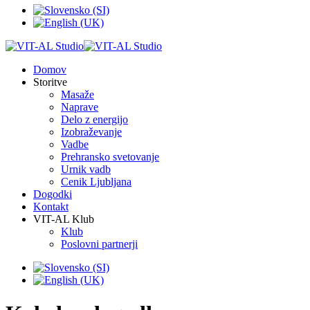
Domov
Storitve
Masaže
Naprave
Delo z energijo
Izobraževanje
Vadbe
Prehransko svetovanje
Urnik vadb
Cenik Ljubljana
Dogodki
Kontakt
VIT-AL Klub
Klub
Poslovni partnerji