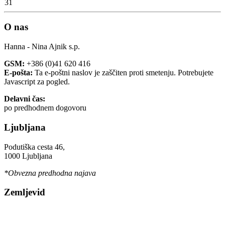
31
O nas
Hanna - Nina Ajnik s.p.
GSM:
+386 (0)41 620 416
E-pošta:
Ta e-poštni naslov je zaščiten proti smetenju. Potrebujete
Javascript za pogled.
Delavni čas:
po predhodnem dogovoru
Ljubljana
Podutiška cesta 46,
1000 Ljubljana
*Obvezna predhodna najava
Zemljevid