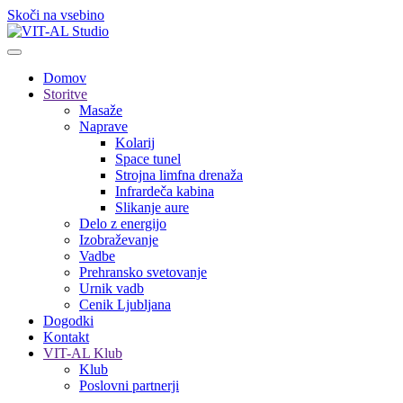
Skoči na vsebino
Domov
Storitve
Masaže
Naprave
Kolarij
Space tunel
Strojna limfna drenaža
Infrardeča kabina
Slikanje aure
Delo z energijo
Izobraževanje
Vadbe
Prehransko svetovanje
Urnik vadb
Cenik Ljubljana
Dogodki
Kontakt
VIT-AL Klub
Klub
Poslovni partnerji