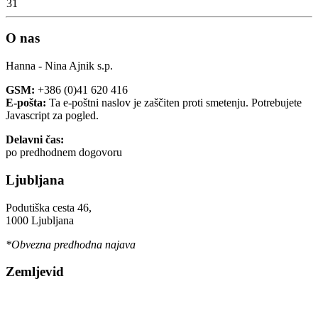
31
O nas
Hanna - Nina Ajnik s.p.
GSM:
+386 (0)41 620 416
E-pošta:
Ta e-poštni naslov je zaščiten proti smetenju. Potrebujete
Javascript za pogled.
Delavni čas:
po predhodnem dogovoru
Ljubljana
Podutiška cesta 46,
1000 Ljubljana
*Obvezna predhodna najava
Zemljevid