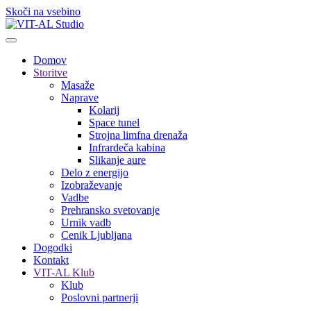
Skoči na vsebino
Domov
Storitve
Masaže
Naprave
Kolarij
Space tunel
Strojna limfna drenaža
Infrardeča kabina
Slikanje aure
Delo z energijo
Izobraževanje
Vadbe
Prehransko svetovanje
Urnik vadb
Cenik Ljubljana
Dogodki
Kontakt
VIT-AL Klub
Klub
Poslovni partnerji