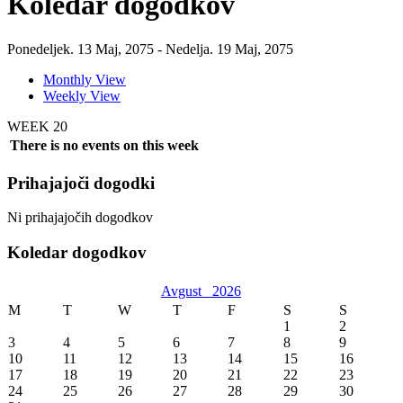
Koledar dogodkov
Ponedeljek. 13 Maj, 2075 - Nedelja. 19 Maj, 2075
Monthly View
Weekly View
WEEK 20
There is no events on this week
Prihajajoči dogodki
Ni prihajajočih dogodkov
Koledar dogodkov
Avgust
2026
M
T
W
T
F
S
S
1
2
3
4
5
6
7
8
9
10
11
12
13
14
15
16
17
18
19
20
21
22
23
24
25
26
27
28
29
30