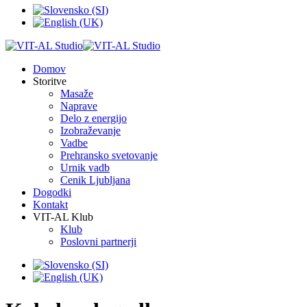
Domov
Storitve
Masaže
Naprave
Delo z energijo
Izobraževanje
Vadbe
Prehransko svetovanje
Urnik vadb
Cenik Ljubljana
Dogodki
Kontakt
VIT-AL Klub
Klub
Poslovni partnerji