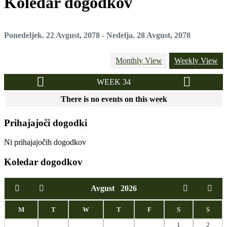
Koledar dogodkov
Ponedeljek. 22 Avgust, 2078 - Nedelja. 28 Avgust, 2078
Monthly View
Weekly View
WEEK 34
There is no events on this week
Prihajajoči dogodki
Ni prihajajočih dogodkov
Koledar dogodkov
Avgust
2026
M
T
W
T
F
S
S
1
2