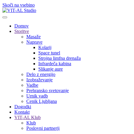
Skoči na vsebino
Domov
Storitve
Masaže
Naprave
Kolarij
Space tunel
Strojna limfna drenaža
Infrardeča kabina
Slikanje aure
Delo z energijo
Izobraževanje
Vadbe
Prehransko svetovanje
Urnik vadb
Cenik Ljubljana
Dogodki
Kontakt
VIT-AL Klub
Klub
Poslovni partnerji