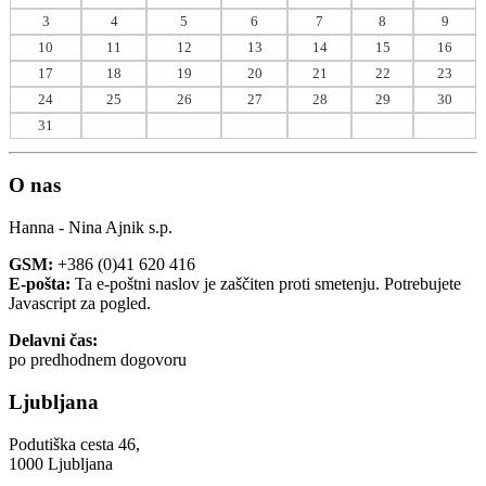
3
4
5
6
7
8
9
10
11
12
13
14
15
16
17
18
19
20
21
22
23
24
25
26
27
28
29
30
31
O nas
Hanna - Nina Ajnik s.p.
GSM:
+386 (0)41 620 416
E-pošta:
Ta e-poštni naslov je zaščiten proti smetenju. Potrebujete
Javascript za pogled.
Delavni čas:
po predhodnem dogovoru
Ljubljana
Podutiška cesta 46,
1000 Ljubljana