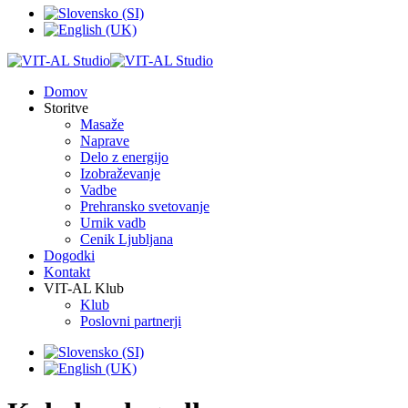
Domov
Storitve
Masaže
Naprave
Delo z energijo
Izobraževanje
Vadbe
Prehransko svetovanje
Urnik vadb
Cenik Ljubljana
Dogodki
Kontakt
VIT-AL Klub
Klub
Poslovni partnerji