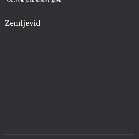
*Obvezna predhodna najava
Zemljevid