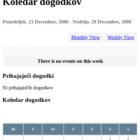
Koledar dogodkov
Ponedeljek. 23 December, 2080 - Nedelja. 29 December, 2080
Monthly View
Weekly View
WEEK 52
There is no events on this week
Prihajajoči dogodki
Ni prihajajočih dogodkov
Koledar dogodkov
Avgust
2026
M
T
W
T
F
S
S
1
2