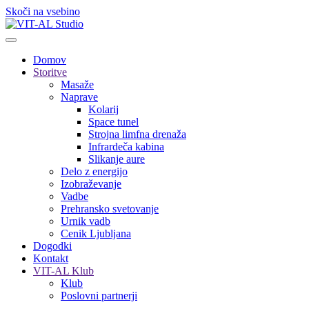
Skoči na vsebino
Domov
Storitve
Masaže
Naprave
Kolarij
Space tunel
Strojna limfna drenaža
Infrardeča kabina
Slikanje aure
Delo z energijo
Izobraževanje
Vadbe
Prehransko svetovanje
Urnik vadb
Cenik Ljubljana
Dogodki
Kontakt
VIT-AL Klub
Klub
Poslovni partnerji