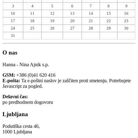
3
4
5
6
7
8
9
10
11
12
13
14
15
16
17
18
19
20
21
22
23
24
25
26
27
28
29
30
31
O nas
Hanna - Nina Ajnik s.p.
GSM:
+386 (0)41 620 416
E-pošta:
Ta e-poštni naslov je zaščiten proti smetenju. Potrebujete
Javascript za pogled.
Delavni čas:
po predhodnem dogovoru
Ljubljana
Podutiška cesta 46,
1000 Ljubljana