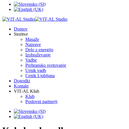
Domov
Storitve
Masaže
Naprave
Delo z energijo
Izobraževanje
Vadbe
Prehransko svetovanje
Urnik vadb
Cenik Ljubljana
Dogodki
Kontakt
VIT-AL Klub
Klub
Poslovni partnerji