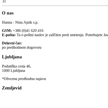
31
O nas
Hanna - Nina Ajnik s.p.
GSM:
+386 (0)41 620 416
E-pošta:
Ta e-poštni naslov je zaščiten proti smetenju. Potrebujete Ja
Delavni čas:
po predhodnem dogovoru
Ljubljana
Podutiška cesta 46,
1000 Ljubljana
*Obvezna predhodna najava
Zemljevid