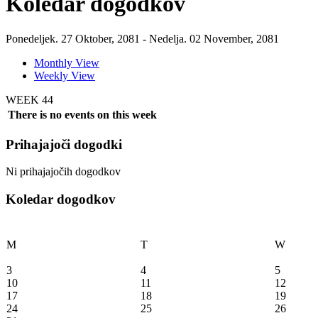
Koledar dogodkov
Ponedeljek. 27 Oktober, 2081 - Nedelja. 02 November, 2081
Monthly View
Weekly View
WEEK 44
There is no events on this week
Prihajajoči dogodki
Ni prihajajočih dogodkov
Koledar dogodkov
M
T
W
3
4
5
10
11
12
17
18
19
24
25
26