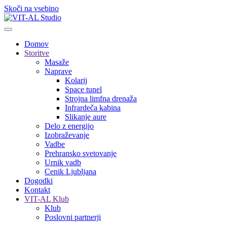
Skoči na vsebino
Domov
Storitve
Masaže
Naprave
Kolarij
Space tunel
Strojna limfna drenaža
Infrardeča kabina
Slikanje aure
Delo z energijo
Izobraževanje
Vadbe
Prehransko svetovanje
Urnik vadb
Cenik Ljubljana
Dogodki
Kontakt
VIT-AL Klub
Klub
Poslovni partnerji