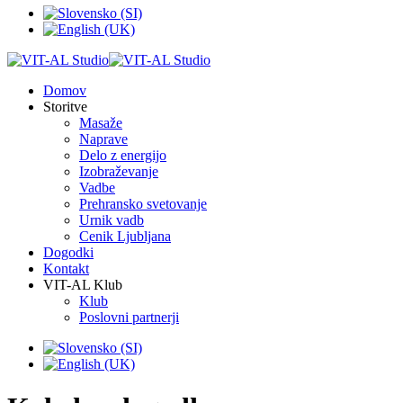
Domov
Storitve
Masaže
Naprave
Delo z energijo
Izobraževanje
Vadbe
Prehransko svetovanje
Urnik vadb
Cenik Ljubljana
Dogodki
Kontakt
VIT-AL Klub
Klub
Poslovni partnerji