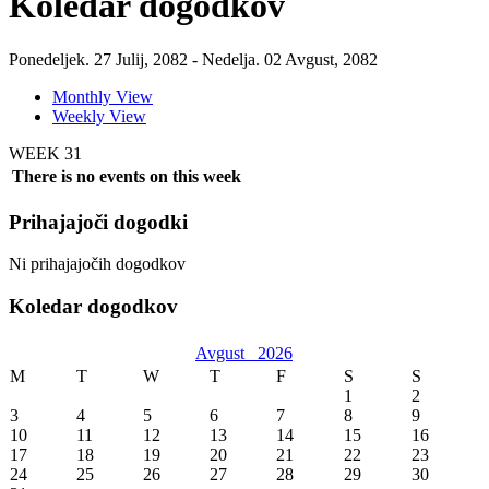
Koledar dogodkov
Ponedeljek. 27 Julij, 2082 - Nedelja. 02 Avgust, 2082
Monthly View
Weekly View
WEEK 31
There is no events on this week
Prihajajoči dogodki
Ni prihajajočih dogodkov
Koledar dogodkov
Avgust
2026
M
T
W
T
F
S
S
1
2
3
4
5
6
7
8
9
10
11
12
13
14
15
16
17
18
19
20
21
22
23
24
25
26
27
28
29
30