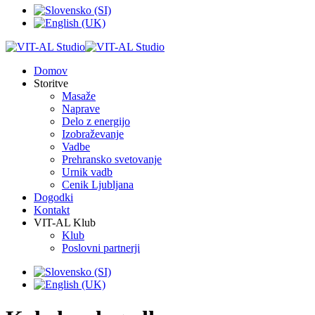
Domov
Storitve
Masaže
Naprave
Delo z energijo
Izobraževanje
Vadbe
Prehransko svetovanje
Urnik vadb
Cenik Ljubljana
Dogodki
Kontakt
VIT-AL Klub
Klub
Poslovni partnerji