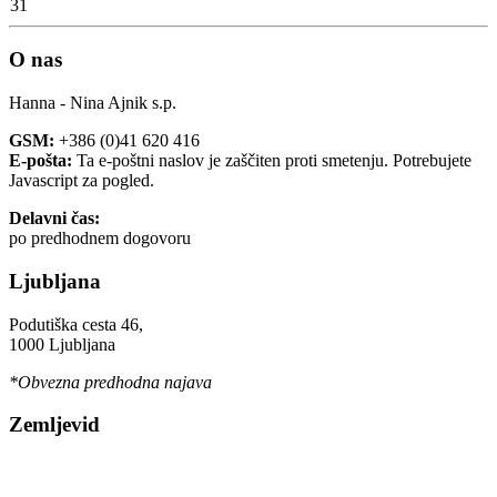
31
O nas
Hanna - Nina Ajnik s.p.
GSM:
+386 (0)41 620 416
E-pošta:
Ta e-poštni naslov je zaščiten proti smetenju. Potrebujete
Javascript za pogled.
Delavni čas:
po predhodnem dogovoru
Ljubljana
Podutiška cesta 46,
1000 Ljubljana
*Obvezna predhodna najava
Zemljevid