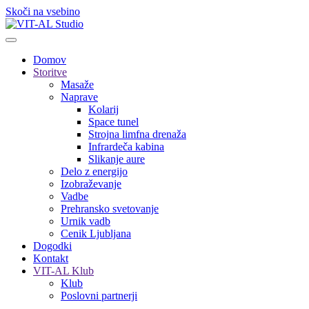
Skoči na vsebino
Domov
Storitve
Masaže
Naprave
Kolarij
Space tunel
Strojna limfna drenaža
Infrardeča kabina
Slikanje aure
Delo z energijo
Izobraževanje
Vadbe
Prehransko svetovanje
Urnik vadb
Cenik Ljubljana
Dogodki
Kontakt
VIT-AL Klub
Klub
Poslovni partnerji