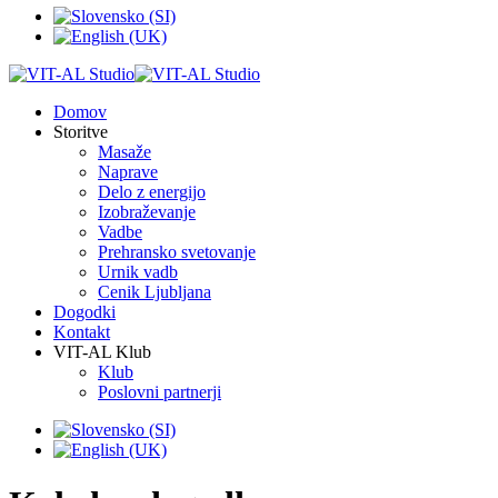
Domov
Storitve
Masaže
Naprave
Delo z energijo
Izobraževanje
Vadbe
Prehransko svetovanje
Urnik vadb
Cenik Ljubljana
Dogodki
Kontakt
VIT-AL Klub
Klub
Poslovni partnerji