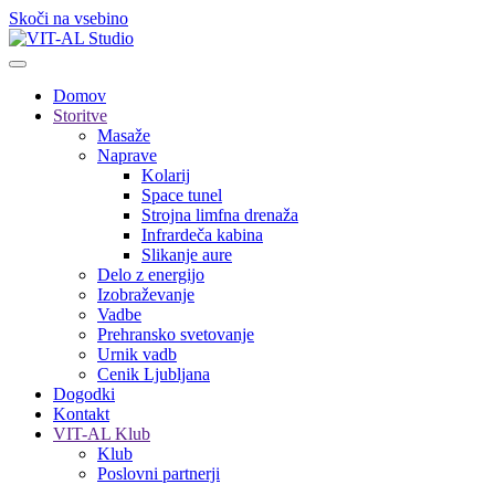
Skoči na vsebino
Domov
Storitve
Masaže
Naprave
Kolarij
Space tunel
Strojna limfna drenaža
Infrardeča kabina
Slikanje aure
Delo z energijo
Izobraževanje
Vadbe
Prehransko svetovanje
Urnik vadb
Cenik Ljubljana
Dogodki
Kontakt
VIT-AL Klub
Klub
Poslovni partnerji