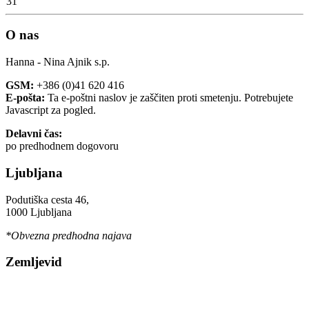
31
O nas
Hanna - Nina Ajnik s.p.
GSM:
+386 (0)41 620 416
E-pošta:
Ta e-poštni naslov je zaščiten proti smetenju. Potrebujete
Javascript za pogled.
Delavni čas:
po predhodnem dogovoru
Ljubljana
Podutiška cesta 46,
1000 Ljubljana
*Obvezna predhodna najava
Zemljevid