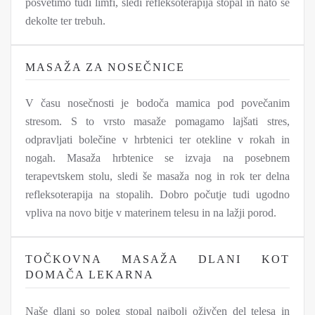
posvetimo tudi limfi, sledi refleksoterapija stopal in nato še
dekolte ter trebuh.
MASAŽA ZA NOSEČNICE
V času nosečnosti je bodoča mamica pod povečanim
stresom. S to vrsto masaže pomagamo lajšati stres,
odpravljati bolečine v hrbtenici ter otekline v rokah in
nogah. Masaža hrbtenice se izvaja na posebnem
terapevtskem stolu, sledi še masaža nog in rok ter delna
refleksoterapija na stopalih. Dobro počutje tudi ugodno
vpliva na novo bitje v materinem telesu in na lažji porod.
TOČKOVNA MASAŽA DLANI KOT
DOMAČA LEKARNA
Naše dlani so poleg stopal najbolj oživčen del telesa in