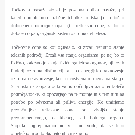
Točkovna masaža stopal je posebna oblika masaže, pri
kateri uporabljamo različne tehnike pritiskanja na točno
določenem področju stopala (t.i. refleksne cone) za točno
določen organ, organski sistem oziroma del telesa.
Točkovne cone so kot ogledalo, ki zrcali trenutno stanje
telesnih področij. Zrcali vsa stanja organizma, pa naj bo to
fizično, kakršno je stanje fizičnega telesa organov, njihovih
funkcij oziroma disfunkcij, ali pa energijsko ravnovesje
oziroma neravnovesje, kot so čustvena in mentalna stanja.
S pritiski na stopalo odkrivamo občutljiva oziroma boleča
področja/točke, ki opozarjajo na te motnje in s tem tudi na
potrebo po odvzemu ali prilivu energije. Ko umirjamo
preobčutljive refleksne cone, se izboljša stanje
preobremenjenega, oslabljenega ali bolnega organa.
Stopala najprej namočimo v slano vodo, da se lepo
omehčajo in so topla, nato jih zmasiramo.