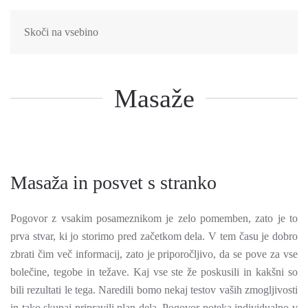
Skoči na vsebino
Masaže
Masaža in posvet s stranko
Pogovor z vsakim posameznikom je zelo pomemben, zato je to
prva stvar, ki jo storimo pred začetkom dela. V tem času je dobro
zbrati čim več informacij, zato je priporočljivo, da se pove za vse
bolečine, tegobe in težave. Kaj vse ste že poskusili in kakšni so
bili rezultati le tega. Naredili bomo nekaj testov vaših zmogljivosti
in tako skupaj pripravili plan dela. Pogovor poteka individualno v