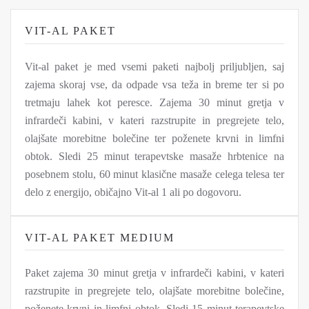
VIT-AL PAKET
Vit-al paket je med vsemi paketi najbolj priljubljen, saj
zajema skoraj vse, da odpade vsa teža in breme ter si po
tretmaju lahek kot peresce. Zajema 30 minut gretja v
infrardeči kabini, v kateri razstrupite in pregrejete telo,
olajšate morebitne bolečine ter poženete krvni in limfni
obtok. Sledi 25 minut terapevtske masaže hrbtenice na
posebnem stolu, 60 minut klasične masaže celega telesa ter
delo z energijo, običajno Vit-al 1 ali po dogovoru.
VIT-AL PAKET MEDIUM
Paket zajema 30 minut gretja v infrardeči kabini, v kateri
razstrupite in pregrejete telo, olajšate morebitne bolečine,
poženete krvni in limfni obtok. Sledi 15 minut terapevtske