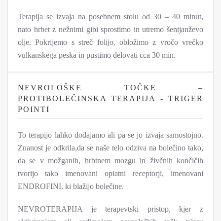
Terapija se izvaja na posebnem stolu od 30 – 40 minut,
nato hrbet z nežnimi gibi sprostimo in utremo šentjanževo
olje. Pokrijemo s streč folijo, obložimo z vročo vrečko
vulkanskega peska in pustimo delovati cca 30 min.
NEVROLOŠKE TOČKE –
PROTIBOLEČINSKA TERAPIJA - TRIGER
POINTI
To terapijo lahko dodajamo ali pa se jo izvaja samostojno.
Znanost je odkrila,da se naše telo odziva na bolečino tako,
da se v možganih, hrbtnem mozgu in živčnih končičih
tvorijo tako imenovani opiatni receptorji, imenovani
ENDROFINI, ki blažijo bolečine.
NEVROTERAPIJA je terapevtski pristop, kjer z