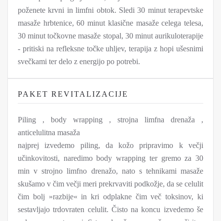
poženete krvni in limfni obtok. Sledi 30 minut terapevtske
masaže hrbtenice, 60 minut klasične masaže celega telesa,
30 minut točkovne masaže stopal, 30 minut aurikuloterapije
- pritiski na refleksne točke uhljev, terapija z hopi ušesnimi
svečkami ter delo z energijo po potrebi.
PAKET REVITALIZACIJE
Piling , body wrapping , strojna limfna drenaža ,
anticelulitna masaža
najprej izvedemo piling, da kožo pripravimo k večji
učinkovitosti, naredimo body wrapping ter gremo za 30
min v strojno limfno drenažo, nato s tehnikami masaže
skušamo v čim večji meri prekrvaviti podkožje, da se celulit
čim bolj »razbije« in kri odplakne čim več toksinov, ki
sestavljajo trdovraten celulit. Čisto na koncu izvedemo še