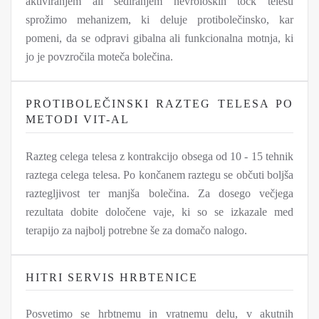
aktiviranjem ali sediranjem nevroloških točk telesu
sprožimo mehanizem, ki deluje protibolečinsko, kar
pomeni, da se odpravi gibalna ali funkcionalna motnja, ki
jo je povzročila moteča bolečina.
PROTIBOLEČINSKI RAZTEG TELESA PO
METODI VIT-AL
Razteg celega telesa z kontrakcijo obsega od 10 - 15 tehnik
raztega celega telesa. Po končanem raztegu se občuti boljša
raztegljivost ter manjša bolečina. Za dosego večjega
rezultata dobite določene vaje, ki so se izkazale med
terapijo za najbolj potrebne še za domačo nalogo.
HITRI SERVIS HRBTENICE
Posvetimo se hrbtnemu in vratnemu delu, v akutnih