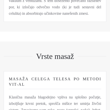
vakuum z ventuzami. S tem dosežemo povečano razširitev
por, ki izločajo odvečno vodo (ki je tudi sestavni del
celulita) in absorbirajo učinkovine nanešenih zmesi.
Vrste masaž
MASAŽA CELEGA TELESA PO METODI
VIT-AL
Klasična masaža blagodejno vpliva na splošno počutje,
izboljšuje krvni pretok, sprošča mišice ter umirja živčni
sistem. Zmasiramo vam roke, noge (spredaj, zadaj), hrbet,