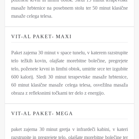
masaže hrbtenice na posebnem stolu ter 50 minut klasične
masaže celega telesa.
VIT-AL PAKET- MAXI
Paket zajema 30 minut v space tunelu, v katerem razstrupite
telo težkih kovin, olajšate morebitne bolečine, pregrejete
telo, poženete krvni in limfni obtok, umirite srce ter izgubite
600 kalorij. Sledi 30 minut terapevtske masaže hrbtenice,
60 minut klasične masaže celega telesa, osvežilna masaža
obraza z refleksnimi točkami ter delo z energijo.
VIT-AL PAKET- MEGA
paket zajema 30 minut gretja v infrardeči kabini, v kateri
razstrupite in pregrejete telo, olajšate morebitne bolečine ter