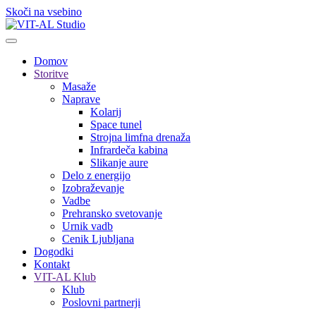
Skoči na vsebino
Domov
Storitve
Masaže
Naprave
Kolarij
Space tunel
Strojna limfna drenaža
Infrardeča kabina
Slikanje aure
Delo z energijo
Izobraževanje
Vadbe
Prehransko svetovanje
Urnik vadb
Cenik Ljubljana
Dogodki
Kontakt
VIT-AL Klub
Klub
Poslovni partnerji