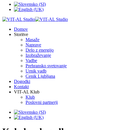
Domov
Storitve
Masaže
Naprave
Delo z energijo
Izobraževanje
Vadbe
Prehransko svetovanje
Urnik vadb
Cenik Ljubljana
Dogodki
Kontakt
VIT-AL Klub
Klub
Poslovni partnerji