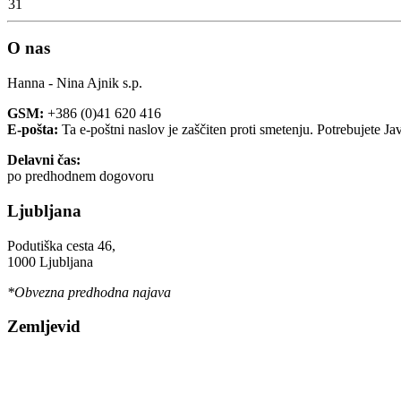
31
O nas
Hanna - Nina Ajnik s.p.
GSM:
+386 (0)41 620 416
E-pošta:
Ta e-poštni naslov je zaščiten proti smetenju. Potrebujete Ja
Delavni čas:
po predhodnem dogovoru
Ljubljana
Podutiška cesta 46,
1000 Ljubljana
*Obvezna predhodna najava
Zemljevid