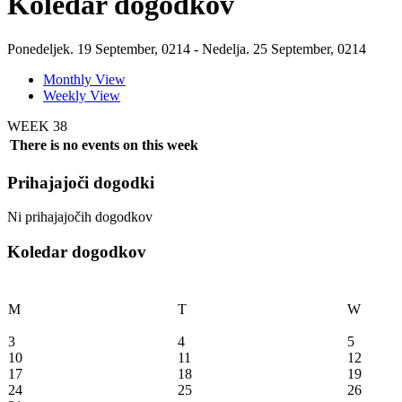
Koledar dogodkov
Ponedeljek. 19 September, 0214 - Nedelja. 25 September, 0214
Monthly View
Weekly View
WEEK 38
There is no events on this week
Prihajajoči dogodki
Ni prihajajočih dogodkov
Koledar dogodkov
M
T
W
3
4
5
10
11
12
17
18
19
24
25
26