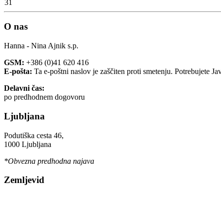
31
O nas
Hanna - Nina Ajnik s.p.
GSM:
+386 (0)41 620 416
E-pošta:
Ta e-poštni naslov je zaščiten proti smetenju. Potrebujete Ja
Delavni čas:
po predhodnem dogovoru
Ljubljana
Podutiška cesta 46,
1000 Ljubljana
*Obvezna predhodna najava
Zemljevid