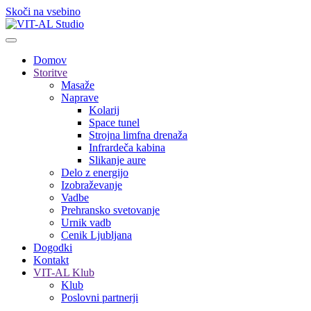
Skoči na vsebino
Domov
Storitve
Masaže
Naprave
Kolarij
Space tunel
Strojna limfna drenaža
Infrardeča kabina
Slikanje aure
Delo z energijo
Izobraževanje
Vadbe
Prehransko svetovanje
Urnik vadb
Cenik Ljubljana
Dogodki
Kontakt
VIT-AL Klub
Klub
Poslovni partnerji