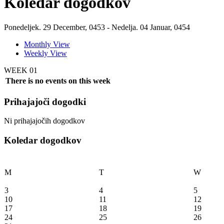
Koledar dogodkov
Ponedeljek. 29 December, 0453 - Nedelja. 04 Januar, 0454
Monthly View
Weekly View
WEEK 01
There is no events on this week
Prihajajoči dogodki
Ni prihajajočih dogodkov
Koledar dogodkov
M
T
W
3
4
5
10
11
12
17
18
19
24
25
26