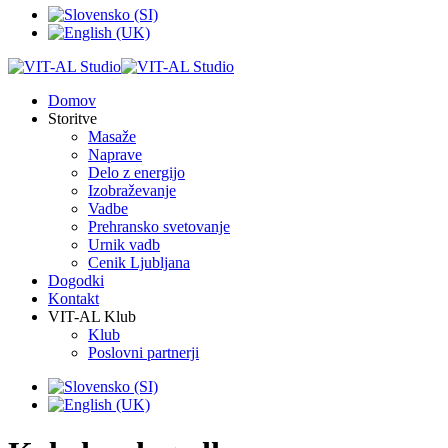
Domov
Storitve
Masaže
Naprave
Delo z energijo
Izobraževanje
Vadbe
Prehransko svetovanje
Urnik vadb
Cenik Ljubljana
Dogodki
Kontakt
VIT-AL Klub
Klub
Poslovni partnerji