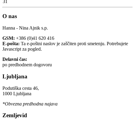
31
O nas
Hanna - Nina Ajnik s.p.
GSM:
+386 (0)41 620 416
E-pošta:
Ta e-poštni naslov je zaščiten proti smetenju. Potrebujete
Javascript za pogled.
Delavni čas:
po predhodnem dogovoru
Ljubljana
Podutiška cesta 46,
1000 Ljubljana
*Obvezna predhodna najava
Zemljevid