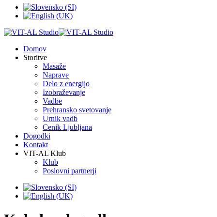
Domov
Storitve
Masaže
Naprave
Delo z energijo
Izobraževanje
Vadbe
Prehransko svetovanje
Urnik vadb
Cenik Ljubljana
Dogodki
Kontakt
VIT-AL Klub
Klub
Poslovni partnerji