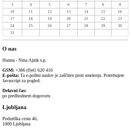
3
4
5
6
7
8
9
10
11
12
13
14
15
16
17
18
19
20
21
22
23
24
25
26
27
28
29
30
31
O nas
Hanna - Nina Ajnik s.p.
GSM:
+386 (0)41 620 416
E-pošta:
Ta e-poštni naslov je zaščiten proti smetenju. Potrebujete
Javascript za pogled.
Delavni čas:
po predhodnem dogovoru
Ljubljana
Podutiška cesta 46,
1000 Ljubljana