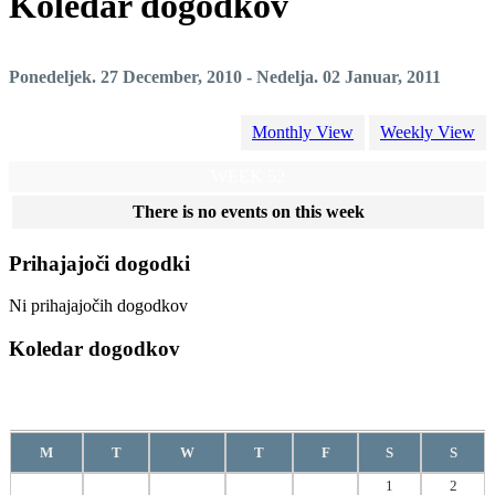
Koledar dogodkov
Ponedeljek. 27 December, 2010 - Nedelja. 02 Januar, 2011
Monthly View
Weekly View
WEEK 52
There is no events on this week
Prihajajoči dogodki
Ni prihajajočih dogodkov
Koledar dogodkov
Avgust
2026
M
T
W
T
F
S
S
1
2