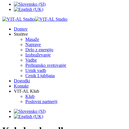
Domov
Storitve
Masaže
Naprave
Delo z energijo
Izobraževanje
Vadbe
Prehransko svetovanje
Urnik vadb
Cenik Ljubljana
Dogodki
Kontakt
VIT-AL Klub
Klub
Poslovni partnerji