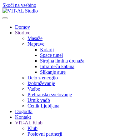
Skoči na vsebino
Domov
Storitve
Masaže
Naprave
Kolarij
Space tunel
Strojna limfna drenaža
Infrardeča kabina
Slikanje aure
Delo z energijo
Izobraževanje
Vadbe
Prehransko svetovanje
Urnik vadb
Cenik Ljubljana
Dogodki
Kontakt
VIT-AL Klub
Klub
Poslovni partnerji