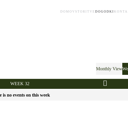
DOMOV
STORITVE
DOGODKI
KONTA
Monthly View
We
WEEK 32
 is no events on this week