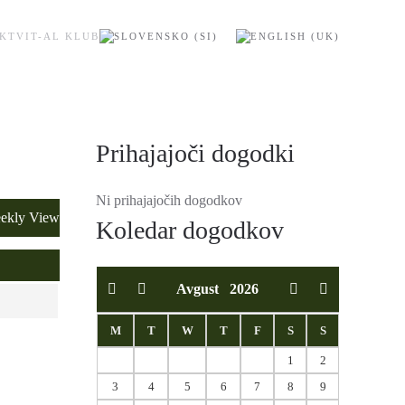
KT
VIT-AL KLUB
Prihajajoči dogodki
Ni prihajajočih dogodkov
ekly View
Koledar dogodkov
Avgust
2026
M
T
W
T
F
S
S
1
2
3
4
5
6
7
8
9