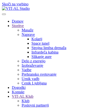
Skoči na vsebino
Domov
Storitve
Masaže
Naprave
Kolarij
Space tunel
Strojna limfna drenaža
Infrardeča kabina
Slikanje aure
Delo z energijo
Izobraževanje
Vadbe
Prehransko svetovanje
Urnik vadb
Cenik Ljubljana
Dogodki
Kontakt
VIT-AL Klub
Klub
Poslovni partnerji