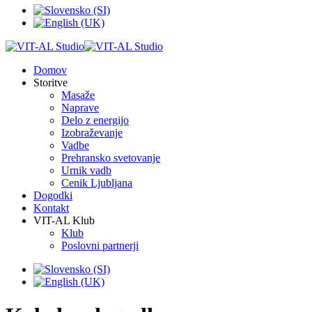
Domov
Storitve
Masaže
Naprave
Delo z energijo
Izobraževanje
Vadbe
Prehransko svetovanje
Urnik vadb
Cenik Ljubljana
Dogodki
Kontakt
VIT-AL Klub
Klub
Poslovni partnerji