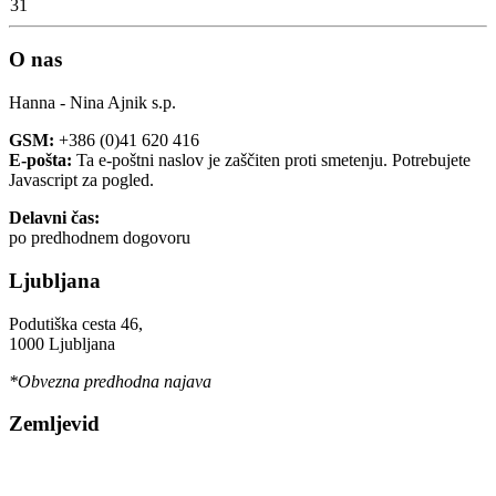
31
O nas
Hanna - Nina Ajnik s.p.
GSM:
+386 (0)41 620 416
E-pošta:
Ta e-poštni naslov je zaščiten proti smetenju. Potrebujete
Javascript za pogled.
Delavni čas:
po predhodnem dogovoru
Ljubljana
Podutiška cesta 46,
1000 Ljubljana
*Obvezna predhodna najava
Zemljevid