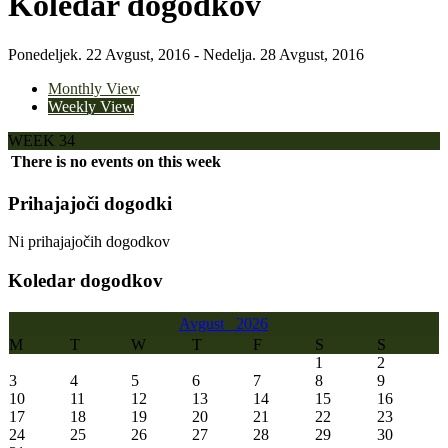
Koledar dogodkov
Ponedeljek. 22 Avgust, 2016 - Nedelja. 28 Avgust, 2016
Monthly View
Weekly View
WEEK 34
There is no events on this week
Prihajajoči dogodki
Ni prihajajočih dogodkov
Koledar dogodkov
Avgust
2026
M
T
W
T
F
S
S
1
2
3
4
5
6
7
8
9
10
11
12
13
14
15
16
17
18
19
20
21
22
23
24
25
26
27
28
29
30