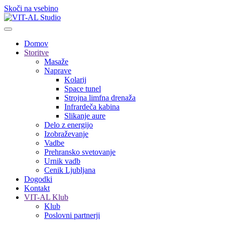
Skoči na vsebino
Domov
Storitve
Masaže
Naprave
Kolarij
Space tunel
Strojna limfna drenaža
Infrardeča kabina
Slikanje aure
Delo z energijo
Izobraževanje
Vadbe
Prehransko svetovanje
Urnik vadb
Cenik Ljubljana
Dogodki
Kontakt
VIT-AL Klub
Klub
Poslovni partnerji