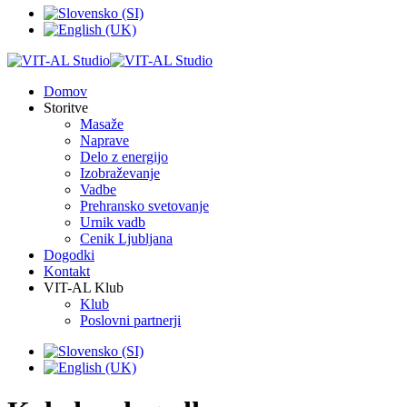
Domov
Storitve
Masaže
Naprave
Delo z energijo
Izobraževanje
Vadbe
Prehransko svetovanje
Urnik vadb
Cenik Ljubljana
Dogodki
Kontakt
VIT-AL Klub
Klub
Poslovni partnerji