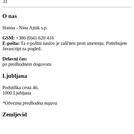
31
O nas
Hanna - Nina Ajnik s.p.
GSM:
+386 (0)41 620 416
E-pošta:
Ta e-poštni naslov je zaščiten proti smetenju. Potrebujete
Javascript za pogled.
Delavni čas:
po predhodnem dogovoru
Ljubljana
Podutiška cesta 46,
1000 Ljubljana
*Obvezna predhodna najava
Zemljevid