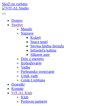
Skoči na vsebino
Domov
Storitve
Masaže
Naprave
Kolarij
Space tunel
Strojna limfna drenaža
Infrardeča kabina
Slikanje aure
Delo z energijo
Izobraževanje
Vadbe
Prehransko svetovanje
Urnik vadb
Cenik Ljubljana
Dogodki
Kontakt
VIT-AL Klub
Klub
Poslovni partnerji