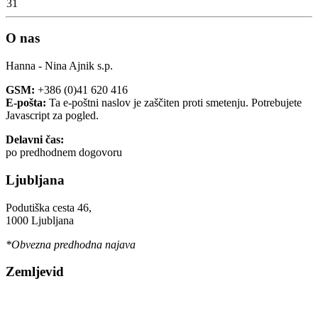
31
O nas
Hanna - Nina Ajnik s.p.
GSM:
+386 (0)41 620 416
E-pošta:
Ta e-poštni naslov je zaščiten proti smetenju. Potrebujete
Javascript za pogled.
Delavni čas:
po predhodnem dogovoru
Ljubljana
Podutiška cesta 46,
1000 Ljubljana
*Obvezna predhodna najava
Zemljevid