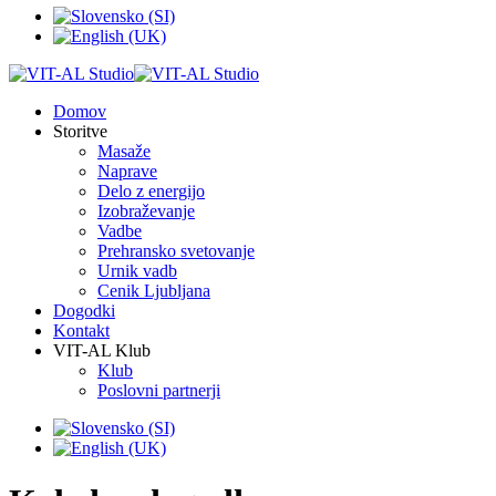
Domov
Storitve
Masaže
Naprave
Delo z energijo
Izobraževanje
Vadbe
Prehransko svetovanje
Urnik vadb
Cenik Ljubljana
Dogodki
Kontakt
VIT-AL Klub
Klub
Poslovni partnerji