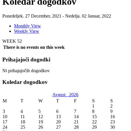
Koledar dogodkov
Ponedeljek. 27 December, 2021 - Nedelja. 02 Januar, 2022
Monthly View
Weekly View
WEEK 52
There is no events on this week
Prihajajoči dogodki
Ni prihajajočih dogodkov
Koledar dogodkov
Avgust
2026
M
T
W
T
F
S
S
1
2
3
4
5
6
7
8
9
10
11
12
13
14
15
16
17
18
19
20
21
22
23
24
25
26
27
28
29
30