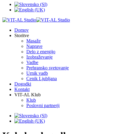
Domov
Storitve
Masaže
Naprave
Delo z energijo
Izobraževanje
Vadbe
Prehransko svetovanje
Urnik vadb
Cenik Ljubljana
Dogodki
Kontakt
VIT-AL Klub
Klub
Poslovni partnerji