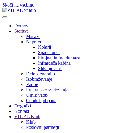
Skoči na vsebino
Domov
Storitve
Masaže
Naprave
Kolarij
Space tunel
Strojna limfna drenaža
Infrardeča kabina
Slikanje aure
Delo z energijo
Izobraževanje
Vadbe
Prehransko svetovanje
Urnik vadb
Cenik Ljubljana
Dogodki
Kontakt
VIT-AL Klub
Klub
Poslovni partnerji