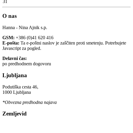
31
O nas
Hanna - Nina Ajnik s.p.
GSM:
+386 (0)41 620 416
E-pošta:
Ta e-poštni naslov je zaščiten proti smetenju. Potrebujete
Javascript za pogled.
Delavni čas:
po predhodnem dogovoru
Ljubljana
Podutiška cesta 46,
1000 Ljubljana
*Obvezna predhodna najava
Zemljevid