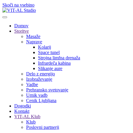
Skoči na vsebino
Domov
Storitve
Masaže
Naprave
Kolarij
Space tunel
Strojna limfna drenaža
Infrardeča kabina
Slikanje aure
Delo z energijo
Izobraževanje
Vadbe
Prehransko svetovanje
Urnik vadb
Cenik Ljubljana
Dogodki
Kontakt
VIT-AL Klub
Klub
Poslovni partnerji