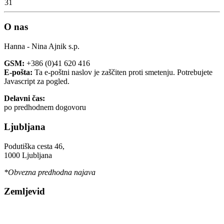
31
O nas
Hanna - Nina Ajnik s.p.
GSM:
+386 (0)41 620 416
E-pošta:
Ta e-poštni naslov je zaščiten proti smetenju. Potrebujete
Javascript za pogled.
Delavni čas:
po predhodnem dogovoru
Ljubljana
Podutiška cesta 46,
1000 Ljubljana
*Obvezna predhodna najava
Zemljevid