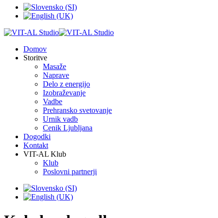
Domov
Storitve
Masaže
Naprave
Delo z energijo
Izobraževanje
Vadbe
Prehransko svetovanje
Urnik vadb
Cenik Ljubljana
Dogodki
Kontakt
VIT-AL Klub
Klub
Poslovni partnerji