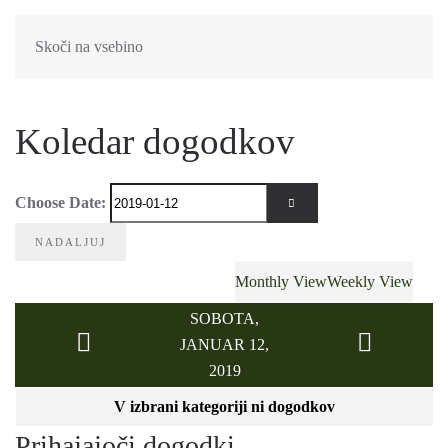
Skoči na vsebino
Koledar dogodkov
Choose Date:
ODPRITE KOLEDAR
Monthly View
Weekly View
SOBOTA,
JANUAR 12,
2019
V izbrani kategoriji ni dogodkov
Prihajajoči dogodki