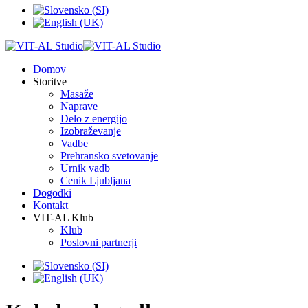
Domov
Storitve
Masaže
Naprave
Delo z energijo
Izobraževanje
Vadbe
Prehransko svetovanje
Urnik vadb
Cenik Ljubljana
Dogodki
Kontakt
VIT-AL Klub
Klub
Poslovni partnerji