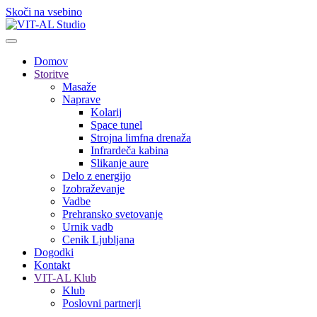
Skoči na vsebino
Domov
Storitve
Masaže
Naprave
Kolarij
Space tunel
Strojna limfna drenaža
Infrardeča kabina
Slikanje aure
Delo z energijo
Izobraževanje
Vadbe
Prehransko svetovanje
Urnik vadb
Cenik Ljubljana
Dogodki
Kontakt
VIT-AL Klub
Klub
Poslovni partnerji