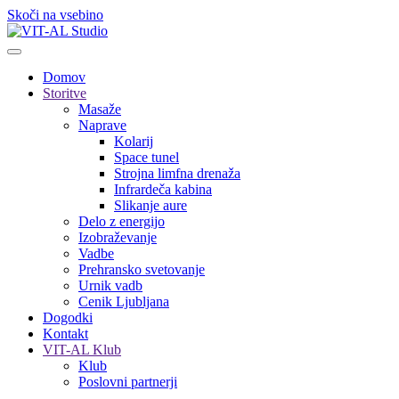
Skoči na vsebino
Domov
Storitve
Masaže
Naprave
Kolarij
Space tunel
Strojna limfna drenaža
Infrardeča kabina
Slikanje aure
Delo z energijo
Izobraževanje
Vadbe
Prehransko svetovanje
Urnik vadb
Cenik Ljubljana
Dogodki
Kontakt
VIT-AL Klub
Klub
Poslovni partnerji