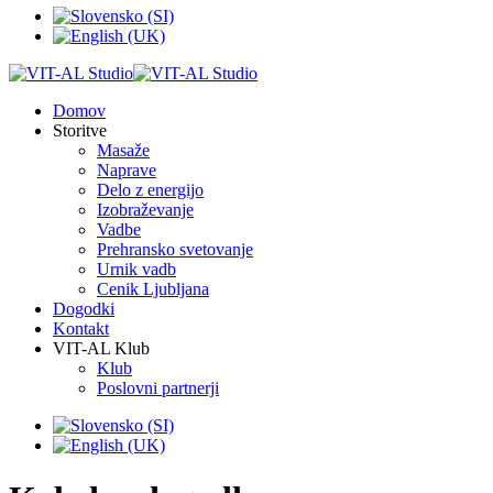
Domov
Storitve
Masaže
Naprave
Delo z energijo
Izobraževanje
Vadbe
Prehransko svetovanje
Urnik vadb
Cenik Ljubljana
Dogodki
Kontakt
VIT-AL Klub
Klub
Poslovni partnerji