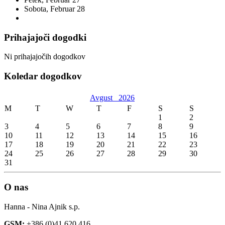
Sobota,
Februar
28
Prihajajoči dogodki
Ni prihajajočih dogodkov
Koledar dogodkov
Avgust
2026
M
T
W
T
F
S
S
1
2
3
4
5
6
7
8
9
10
11
12
13
14
15
16
17
18
19
20
21
22
23
24
25
26
27
28
29
30
31
O nas
Hanna - Nina Ajnik s.p.
GSM:
+386 (0)41 620 416