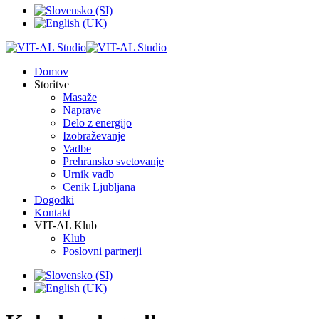
Domov
Storitve
Masaže
Naprave
Delo z energijo
Izobraževanje
Vadbe
Prehransko svetovanje
Urnik vadb
Cenik Ljubljana
Dogodki
Kontakt
VIT-AL Klub
Klub
Poslovni partnerji