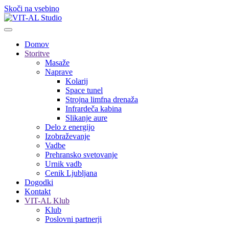
Skoči na vsebino
Domov
Storitve
Masaže
Naprave
Kolarij
Space tunel
Strojna limfna drenaža
Infrardeča kabina
Slikanje aure
Delo z energijo
Izobraževanje
Vadbe
Prehransko svetovanje
Urnik vadb
Cenik Ljubljana
Dogodki
Kontakt
VIT-AL Klub
Klub
Poslovni partnerji