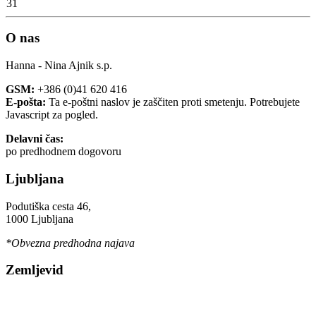
31
O nas
Hanna - Nina Ajnik s.p.
GSM:
+386 (0)41 620 416
E-pošta:
Ta e-poštni naslov je zaščiten proti smetenju. Potrebujete
Javascript za pogled.
Delavni čas:
po predhodnem dogovoru
Ljubljana
Podutiška cesta 46,
1000 Ljubljana
*Obvezna predhodna najava
Zemljevid